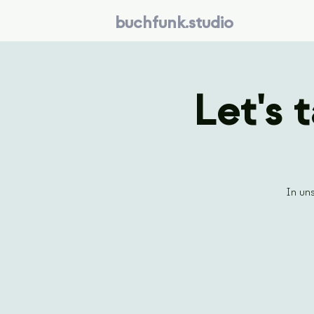
buchfunk.studio
Let's 
In un