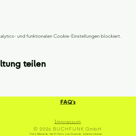
ytics- und funktionalen Cookie-Einstellungen blockiert.
ltung teilen
​FAQ's
Impressum
© 2026
BUCHFUNK GmbH
Fotos Webseite: Steffi Henn, Lisa Ossowski, Johannes Ackner