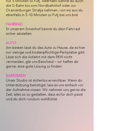
nur 5 Minuten zu Fuß. Alternativ kannst du auch
die S-Bahn bis zum Nordbahnhof oder zur
Oranienburger Straße nehmen, von wo aus du
ebenfalls in 5-10 Minuten zu Fuß bei uns bist.
FAHRRAD
In unserem Innenhof kannst du dein Fahrrad
sicher abstellen.
AUTO
Am besten lässt du das Auto zu Hause, da es hier
nur wenige und kostenpflichtige Parkplätze gibt.
Lässt sich die Anfahrt mit dem PKW nicht
vermeiden, gib uns Bescheid – wir helfen dir
gerne, eine gute Lösung zu finden.
BARRIEREN
Unser Studio ist stufenlos erreichbar. Wenn du
Unterstützung benötigst, lass es uns einfach vor
der Aufnahme wissen. Wir nehmen uns gerne die
Zeit, alles so zu gestalten, dass es für dich passt
und du dich rundum wohlfühlst.